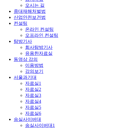
오시는 길
중대재해처벌법
산업안전보건법
컨설팅
온라인 컨설팅
오프라인 컨설팅
탐방기사
회사탐방기사
유용한자료실
동영상 강의
이용방법
강의보기
서울과기대
자료실1
자료실2
자료실3
자료실4
자료실5
자료실6
숭실사이버대
숭실사이버대1