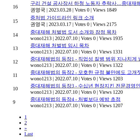
구리 건설 공사장서 하청 노동자 추락사…중대재해법 조사
16
권영국
|
2023.03.28
|
Votes 0
|
Views 1849
중처법 가이드라인 링크 소개
15
권영국
|
2023.03.17
|
Votes 0
|
Views 2175
중대재해 처벌법 도서 소개와 잠정 목차
14
wono1213
|
2022.07.10
|
Votes 0
|
Views 1935
중대재해 처벌법 임시 목차
13
wono1213
|
2022.07.10
|
Votes 0
|
Views 1331
중대재해법의 등장1 - 직업성 질병 범위 지나치게
12
wono1213
|
2022.07.10
|
Votes 0
|
Views 1322
중대재해법의 등장2 - 모호한 규정 불만에도 고개
11
wono1213
|
2022.07.10
|
Votes 0
|
Views 1203
중대재해법의 등장3 - 수십년 현장지킨 전문경영인
10
wono1213
|
2022.07.10
|
Votes 0
|
Views 1220
중대재해법의 등장4 - 처벌보다 예방 초점
9
wono1213
|
2022.07.10
|
Votes 0
|
Views 1207
1
2
»
Last