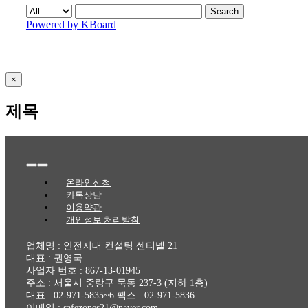
Search
Powered by KBoard
Close
×
product
quick
제목
view
Toggle
Navigation
온라인신청
카톡상담
이용약관
개인정보 처리방침
업체명 : 안전지대 컨설팅 센티넬 21
대표 : 권영국
사업자 번호 : 867-13-01945
주소 : 서울시 중랑구 묵동 237-3 (지하 1층)
대표 : 02-971-5835~6 팩스 : 02-971-5836
이메일 : safezones21@naver.com