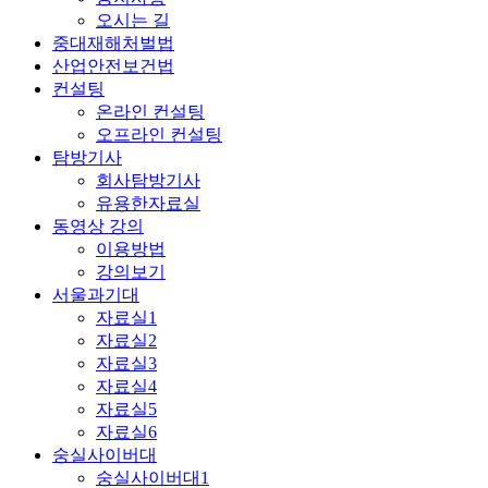
오시는 길
중대재해처벌법
산업안전보건법
컨설팅
온라인 컨설팅
오프라인 컨설팅
탐방기사
회사탐방기사
유용한자료실
동영상 강의
이용방법
강의보기
서울과기대
자료실1
자료실2
자료실3
자료실4
자료실5
자료실6
숭실사이버대
숭실사이버대1