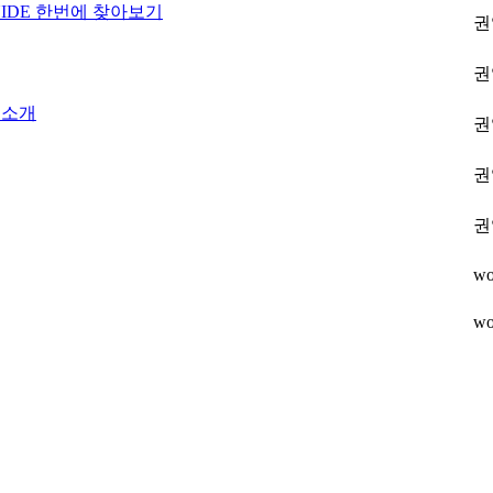
IDE 한번에 찾아보기
권
권
 소개
권
권
권
wo
wo