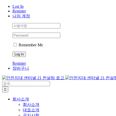
Skip
Log In
to
Register
content
나의 계정
Remember Me
Register
장바구니
검
색:
회사소개
회사소개
대표소개
공지사항