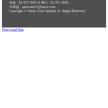
대표 : 02-971-5835~6 팩스 : 02-971-5836
이메일 : safezones21@naver.com
Copyright © Safety Zone Sentinel 21. Rights Reserved.
Page load link
상
단
으
로
가
기