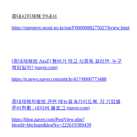
중대시민재해 안내서
https://opengov.seoul.go.kr/out/F0000088275027/hview.html
[
중대재해법
AtoZ]
햄버거 먹고 식중독 걸리면
,
누구
책임일까
? (naver.com)
https://n.news.naver.com/article/417/0000773488
중대재해처벌법 관련 매뉴얼
&
가이드북
,
각 기업별
준비현황
:
네이버 블로그
(naver.com)
https://blog.naver.com/PostView.nhn?
blogId=bbchups&logNo=222619389439