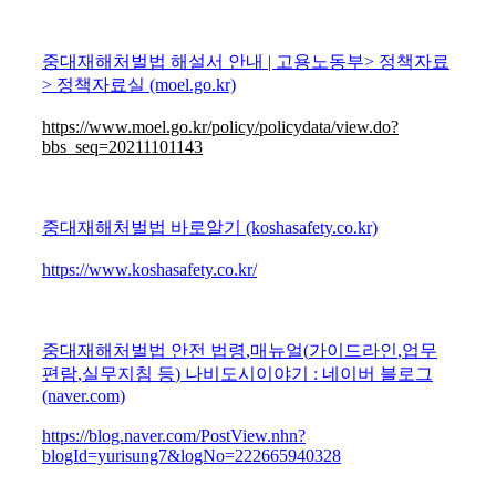
중대재해처벌법 해설서 안내
|
고용노동부
>
정책자료
>
정책자료실
(moel.go.kr)
https://www.moel.go.kr/policy/policydata/view.do?
bbs_seq=20211101143
중대재해처벌법 바로알기
(koshasafety.co.kr)
https://www.koshasafety.co.kr/
중대재해처벌법 안전 법령
,
매뉴얼
(
가이드라인
,
업무
편람
,
실무지침 등
)
나비도시이야기
:
네이버 블로그
(naver.com)
https://blog.naver.com/PostView.nhn?
blogId=yurisung7&logNo=222665940328