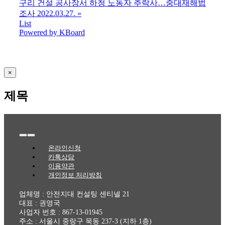
구리 건설 공사장서 하청 노동자 추락사…중대재해법
조사 2022.03.27.
»
List
Powered by KBoard
Close
×
product
quick
제목
view
Toggle
Navigation
온라인신청
카톡상담
이용약관
개인정보 처리방침
업체명 : 안전지대 컨설팅 센티넬 21
대표 : 권영국
사업자 번호 : 867-13-01945
주소 : 서울시 중랑구 묵동 237-3 (지하 1층)