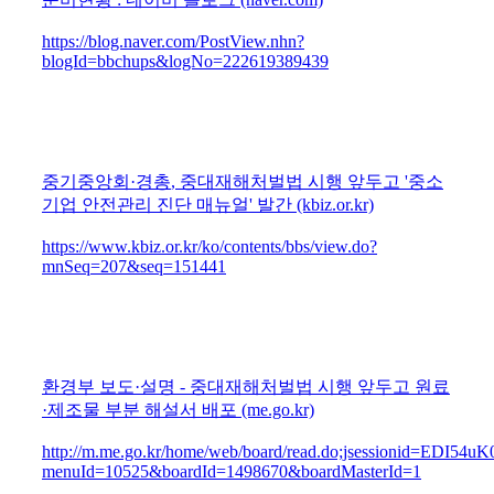
https://blog.naver.com/PostView.nhn?
blogId=bbchups&logNo=222619389439
중기중앙회
·
경총
,
중대재해처벌법 시행 앞두고
'
중소
기업 안전관리 진단 매뉴얼
'
발간
(kbiz.or.kr)
https://www.kbiz.or.kr/ko/contents/bbs/view.do?
mnSeq=207&seq=151441
환경부 보도
·
설명
-
중대재해처벌법 시행 앞두고 원료
·
제조물 부분 해설서 배포
(me.go.kr)
http://m.me.go.kr/home/web/board/read.do;jsessionid=ED
menuId=10525&boardId=1498670&boardMasterId=1